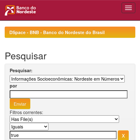
Skip
navigation
DSpace - BNB - Banco do Nordeste do Brasil
Pesquisar
Pesquisar:
por
Filtros correntes: