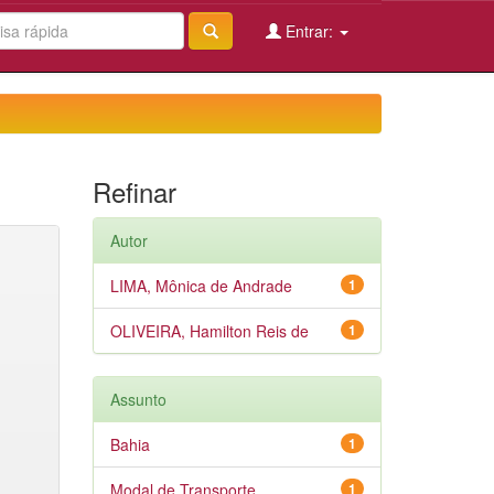
Entrar:
Refinar
Autor
LIMA, Mônica de Andrade
1
OLIVEIRA, Hamilton Reis de
1
Assunto
Bahia
1
Modal de Transporte
1