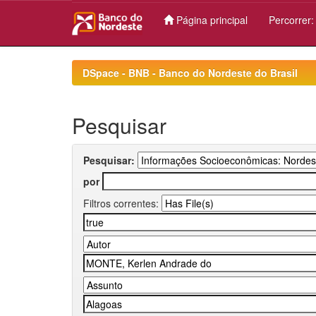
Página principal
Percorrer
Skip
navigation
DSpace - BNB - Banco do Nordeste do Brasil
Pesquisar
Pesquisar:
por
Filtros correntes: