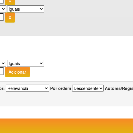
or:
Por ordem
Autores/Regi