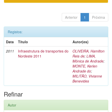
Anterior
1
Próxima
Registos:
Data
Título
Autor(es)
2011
Infraestrutura de transportes do
OLIVEIRA, Hamilton
Nordeste 2011
Reis de
;
LIMA,
Mônica de Andrade
;
MONTE, Kerlen
Andrade do
;
MILITÃO, Vivianne
Benevides
Refinar
Autor