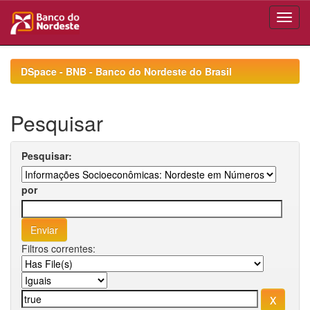
Skip
navigation
DSpace - BNB - Banco do Nordeste do Brasil
Pesquisar
Pesquisar:
por
Filtros correntes: