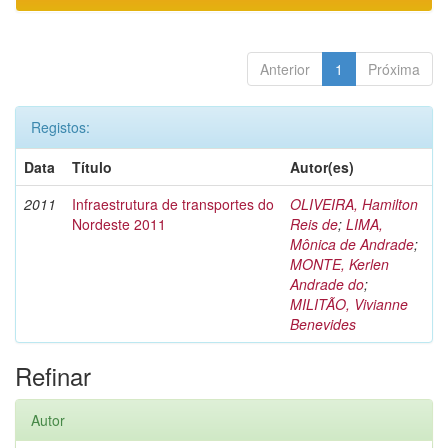
Anterior
1
Próxima
Registos:
Data
Título
Autor(es)
2011
Infraestrutura de transportes do
OLIVEIRA, Hamilton
Nordeste 2011
Reis de
;
LIMA,
Mônica de Andrade
;
MONTE, Kerlen
Andrade do
;
MILITÃO, Vivianne
Benevides
Refinar
Autor