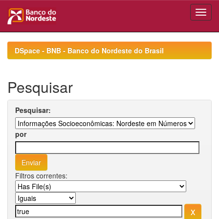
Skip
navigation
DSpace - BNB - Banco do Nordeste do Brasil
Pesquisar
Pesquisar:
por
Filtros correntes: