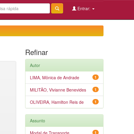
Entrar:
Refinar
Autor
LIMA, Mônica de Andrade
1
MILITÃO, Vivianne Benevides
1
OLIVEIRA, Hamilton Reis de
1
Assunto
Modal de Transporte
1