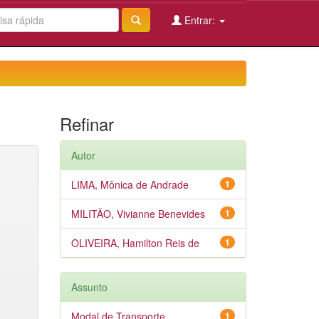
Entrar:
Refinar
Autor
LIMA, Mônica de Andrade
1
MILITÃO, Vivianne Benevides
1
OLIVEIRA, Hamilton Reis de
1
Assunto
Modal de Transporte
1