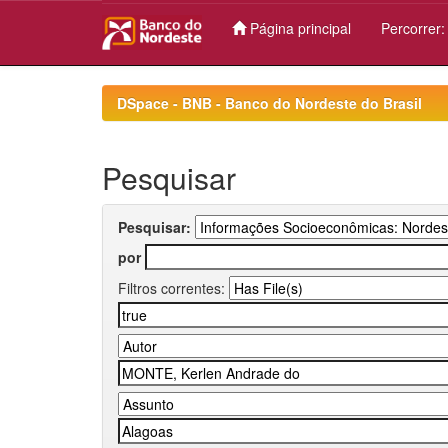
Página principal
Percorrer
Skip
navigation
DSpace - BNB - Banco do Nordeste do Brasil
Pesquisar
Pesquisar:
por
Filtros correntes: