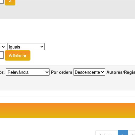
or:
Por ordem
Autores/Regi