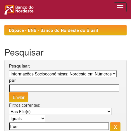
Skip
navigation
DSpace - BNB - Banco do Nordeste do Brasil
Pesquisar
Pesquisar:
por
Filtros correntes: