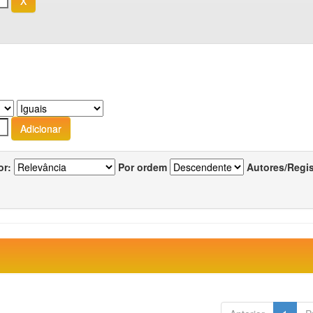
or:
Por ordem
Autores/Regi