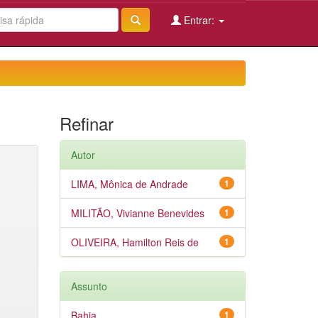
Entrar:
Refinar
Autor
LIMA, Mônica de Andrade
1
MILITÃO, Vivianne Benevides
1
OLIVEIRA, Hamilton Reis de
1
Assunto
Bahia
1