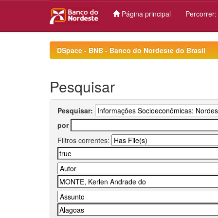
Página principal
Percorrer
Skip
navigation
DSpace - BNB - Banco do Nordeste do Brasil
Pesquisar
Pesquisar:
por
Filtros correntes: