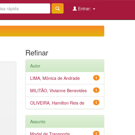
Entrar:
Refinar
Autor
LIMA, Mônica de Andrade
1
MILITÃO, Vivianne Benevides
1
OLIVEIRA, Hamilton Reis de
1
Assunto
Modal de Transporte
1