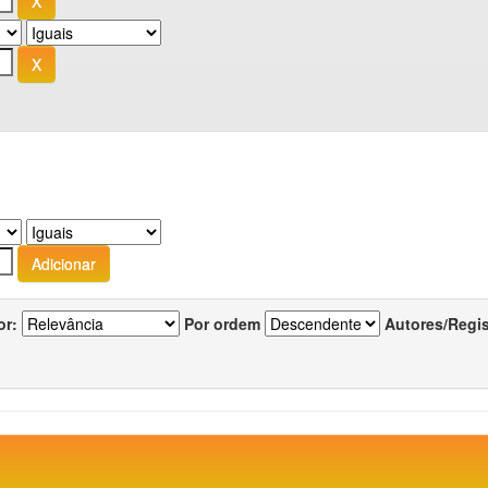
or:
Por ordem
Autores/Regi