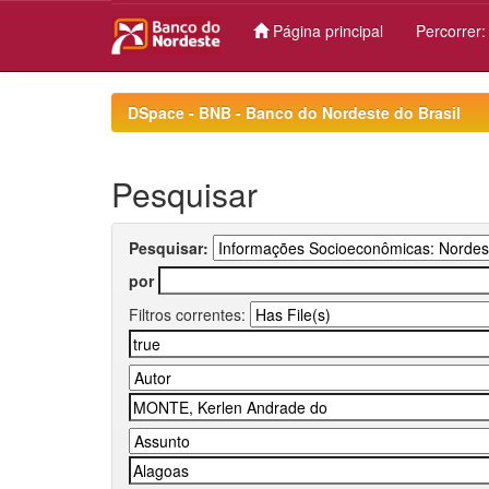
Página principal
Percorrer
Skip
navigation
DSpace - BNB - Banco do Nordeste do Brasil
Pesquisar
Pesquisar:
por
Filtros correntes: