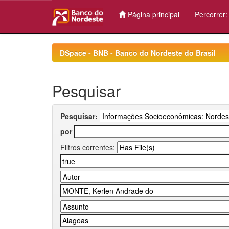
Página principal
Percorrer
Skip
navigation
DSpace - BNB - Banco do Nordeste do Brasil
Pesquisar
Pesquisar:
por
Filtros correntes: