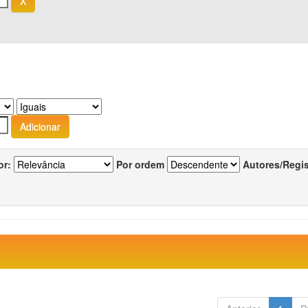
or:
Por ordem
Autores/Regi