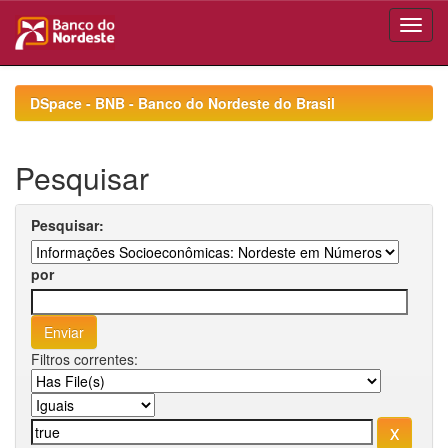
Skip
navigation
DSpace - BNB - Banco do Nordeste do Brasil
Pesquisar
Pesquisar:
por
Filtros correntes: