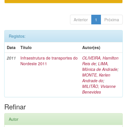
Anterior
1
Próxima
Registos:
Data
Título
Autor(es)
2011
Infraestrutura de transportes do
OLIVEIRA, Hamilton
Nordeste 2011
Reis de
;
LIMA,
Mônica de Andrade
;
MONTE, Kerlen
Andrade do
;
MILITÃO, Vivianne
Benevides
Refinar
Autor