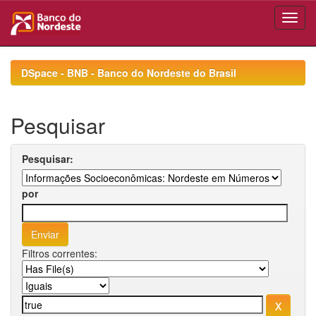
Skip
navigation
DSpace - BNB - Banco do Nordeste do Brasil
Pesquisar
Pesquisar:
por
Filtros correntes: