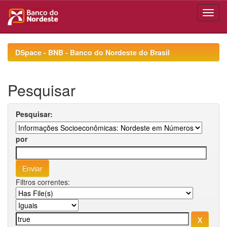
Skip
navigation
DSpace - BNB - Banco do Nordeste do Brasil
Pesquisar
Pesquisar:
por
Filtros correntes: