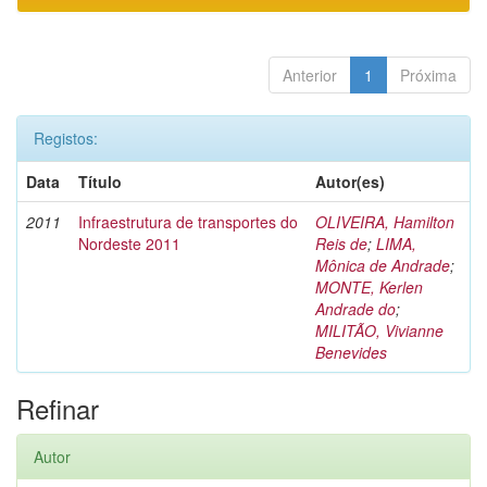
Anterior
1
Próxima
Registos:
Data
Título
Autor(es)
2011
Infraestrutura de transportes do
OLIVEIRA, Hamilton
Nordeste 2011
Reis de
;
LIMA,
Mônica de Andrade
;
MONTE, Kerlen
Andrade do
;
MILITÃO, Vivianne
Benevides
Refinar
Autor