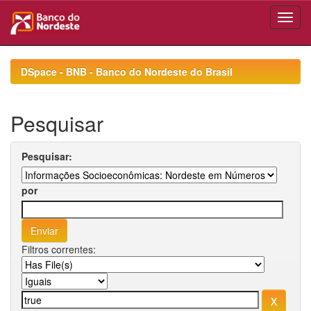
Skip
navigation
DSpace - BNB - Banco do Nordeste do Brasil
Pesquisar
Pesquisar:
por
Filtros correntes: