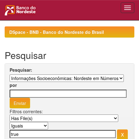
Skip
navigation
DSpace - BNB - Banco do Nordeste do Brasil
Pesquisar
Pesquisar:
por
Filtros correntes: