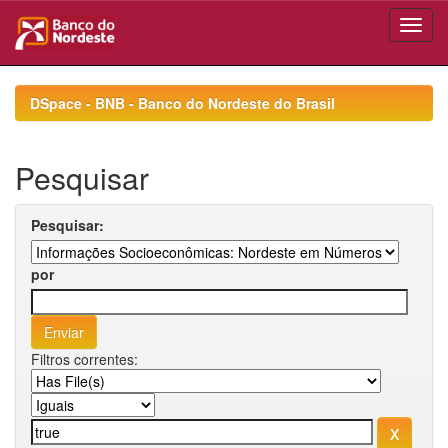
Skip
navigation
DSpace - BNB - Banco do Nordeste do Brasil
Pesquisar
Pesquisar:
por
Filtros correntes: