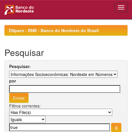
Skip
navigation
DSpace - BNB - Banco do Nordeste do Brasil
Pesquisar
Pesquisar:
por
Filtros correntes: