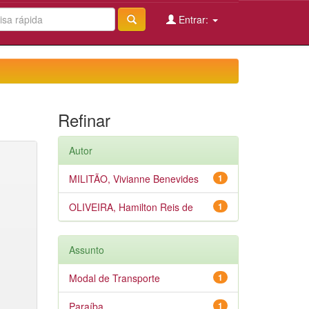
Entrar:
Refinar
Autor
MILITÃO, Vivianne Benevides
1
OLIVEIRA, Hamilton Reis de
1
Assunto
Modal de Transporte
1
Paraíba
1