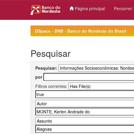
Página principal
Percorrer
Skip
navigation
DSpace - BNB - Banco do Nordeste do Brasil
Pesquisar
Pesquisar:
por
Filtros correntes: