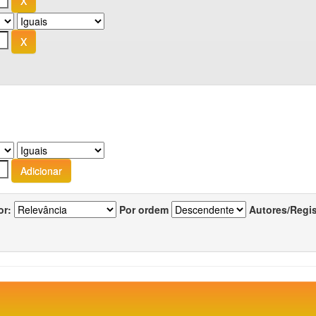
or:
Por ordem
Autores/Regi