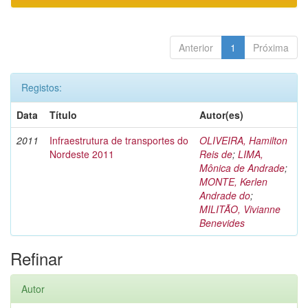
Anterior
1
Próxima
Registos:
Data
Título
Autor(es)
2011
Infraestrutura de transportes do
OLIVEIRA, Hamilton
Nordeste 2011
Reis de
;
LIMA,
Mônica de Andrade
;
MONTE, Kerlen
Andrade do
;
MILITÃO, Vivianne
Benevides
Refinar
Autor