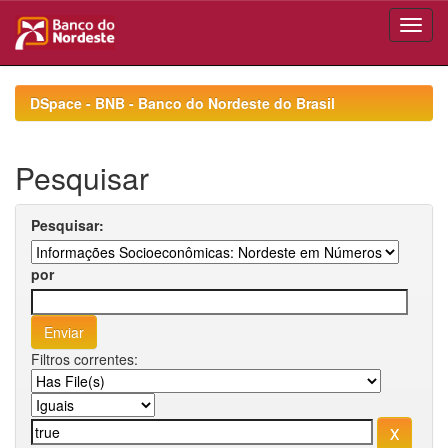
Skip
navigation
DSpace - BNB - Banco do Nordeste do Brasil
Pesquisar
Pesquisar:
por
Filtros correntes: