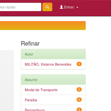
Entrar:
Refinar
Autor
MILITÃO, Vivianne Benevides
1
Assunto
Modal de Transporte
1
Paraíba
1
Pernambuco
1