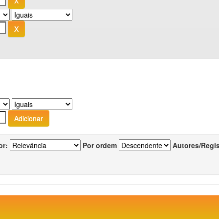
or:
Por ordem
Autores/Regi