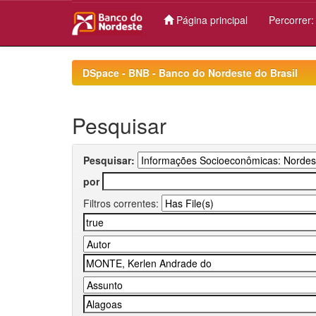
Página principal
Percorrer
Skip
navigation
DSpace - BNB - Banco do Nordeste do Brasil
Pesquisar
Pesquisar:
por
Filtros correntes: