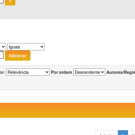
or:
Por ordem
Autores/Regi