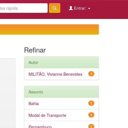
Entrar:
Refinar
Autor
MILITÃO, Vivianne Benevides
1
Assunto
Bahia
1
Modal de Transporte
1
Pernambuco
1