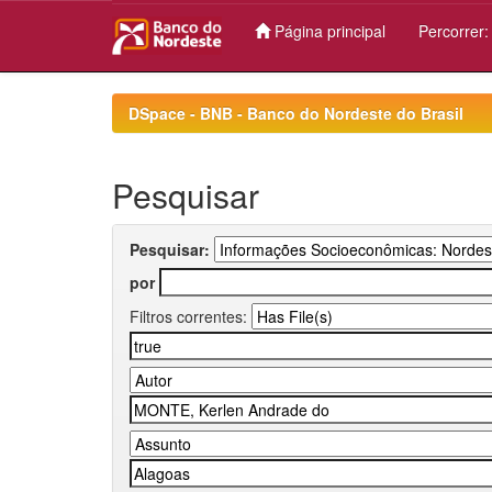
Página principal
Percorrer
Skip
navigation
DSpace - BNB - Banco do Nordeste do Brasil
Pesquisar
Pesquisar:
por
Filtros correntes: