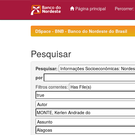
Página principal
Percorrer
Skip
navigation
DSpace - BNB - Banco do Nordeste do Brasil
Pesquisar
Pesquisar:
por
Filtros correntes: