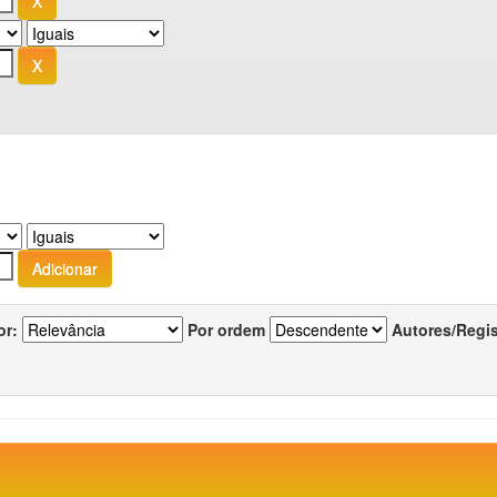
or:
Por ordem
Autores/Regi