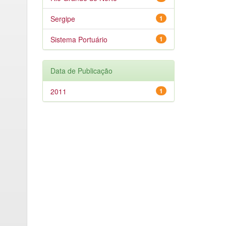
Sergipe
1
Sistema Portuário
1
Data de Publicação
2011
1