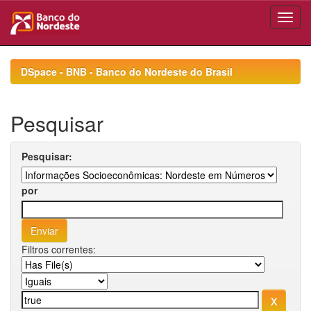
Skip
navigation
DSpace - BNB - Banco do Nordeste do Brasil
Pesquisar
Pesquisar:
por
Filtros correntes: