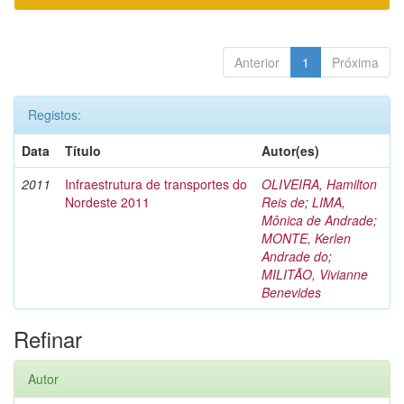
Anterior
1
Próxima
Registos:
Data
Título
Autor(es)
2011
Infraestrutura de transportes do
OLIVEIRA, Hamilton
Nordeste 2011
Reis de
;
LIMA,
Mônica de Andrade
;
MONTE, Kerlen
Andrade do
;
MILITÃO, Vivianne
Benevides
Refinar
Autor