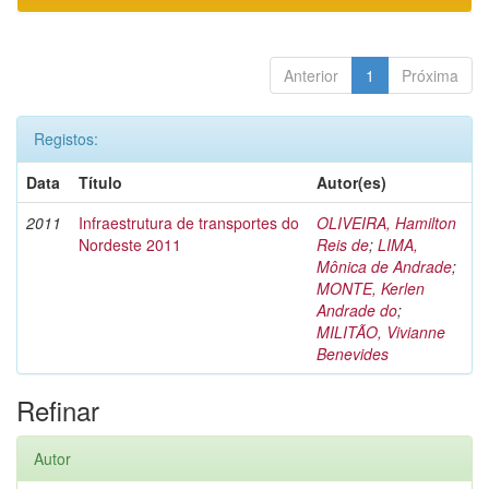
Anterior
1
Próxima
Registos:
Data
Título
Autor(es)
2011
Infraestrutura de transportes do
OLIVEIRA, Hamilton
Nordeste 2011
Reis de
;
LIMA,
Mônica de Andrade
;
MONTE, Kerlen
Andrade do
;
MILITÃO, Vivianne
Benevides
Refinar
Autor