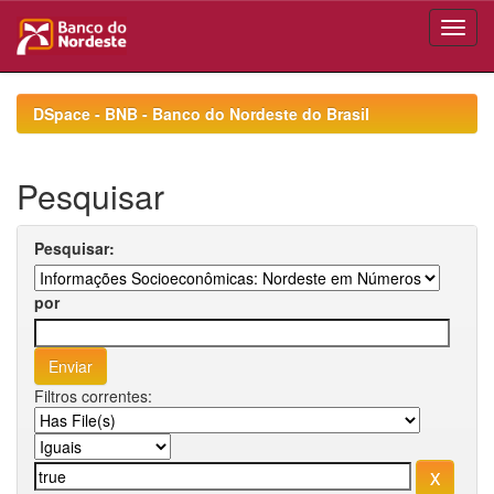
Skip
navigation
DSpace - BNB - Banco do Nordeste do Brasil
Pesquisar
Pesquisar:
por
Filtros correntes: