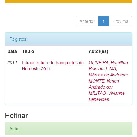
Anterior
1
Próxima
Registos:
Data
Título
Autor(es)
2011
Infraestrutura de transportes do
OLIVEIRA, Hamilton
Nordeste 2011
Reis de
;
LIMA,
Mônica de Andrade
;
MONTE, Kerlen
Andrade do
;
MILITÃO, Vivianne
Benevides
Refinar
Autor