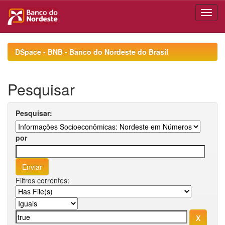
Skip
navigation
DSpace - BNB - Banco do Nordeste do Brasil
Pesquisar
Pesquisar:
por
Filtros correntes: