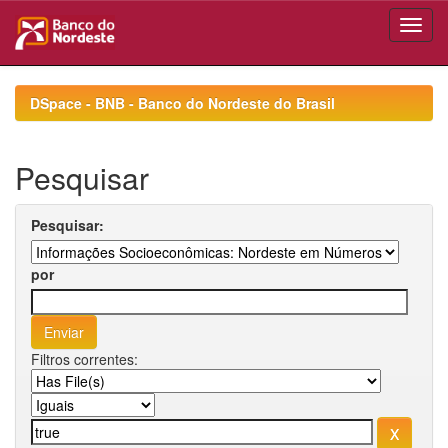
Skip
navigation
DSpace - BNB - Banco do Nordeste do Brasil
Pesquisar
Pesquisar:
por
Filtros correntes: