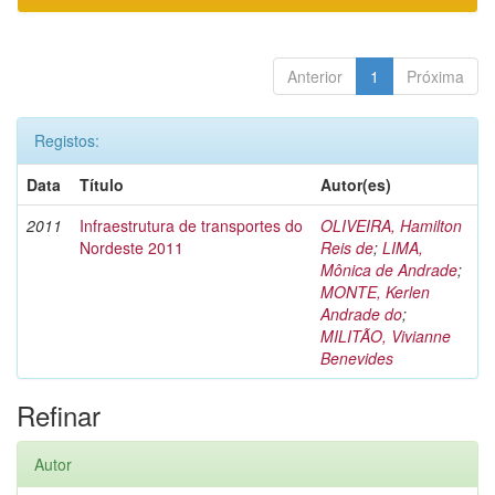
Anterior
1
Próxima
Registos:
Data
Título
Autor(es)
2011
Infraestrutura de transportes do
OLIVEIRA, Hamilton
Nordeste 2011
Reis de
;
LIMA,
Mônica de Andrade
;
MONTE, Kerlen
Andrade do
;
MILITÃO, Vivianne
Benevides
Refinar
Autor