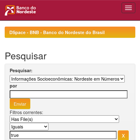
Skip
navigation
DSpace - BNB - Banco do Nordeste do Brasil
Pesquisar
Pesquisar:
por
Filtros correntes: