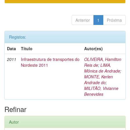
Anterior
1
Próxima
Registos:
Data
Título
Autor(es)
2011
Infraestrutura de transportes do
OLIVEIRA, Hamilton
Nordeste 2011
Reis de
;
LIMA,
Mônica de Andrade
;
MONTE, Kerlen
Andrade do
;
MILITÃO, Vivianne
Benevides
Refinar
Autor