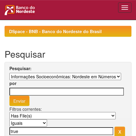
Skip
navigation
DSpace - BNB - Banco do Nordeste do Brasil
Pesquisar
Pesquisar:
por
Filtros correntes: