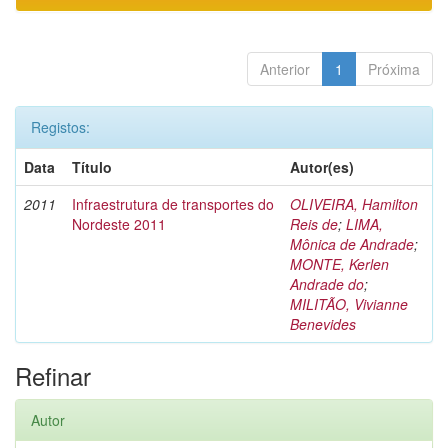
Anterior
1
Próxima
Registos:
Data
Título
Autor(es)
2011
Infraestrutura de transportes do
OLIVEIRA, Hamilton
Nordeste 2011
Reis de
;
LIMA,
Mônica de Andrade
;
MONTE, Kerlen
Andrade do
;
MILITÃO, Vivianne
Benevides
Refinar
Autor