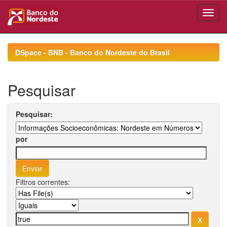
Skip
navigation
DSpace - BNB - Banco do Nordeste do Brasil
Pesquisar
Pesquisar:
por
Filtros correntes: