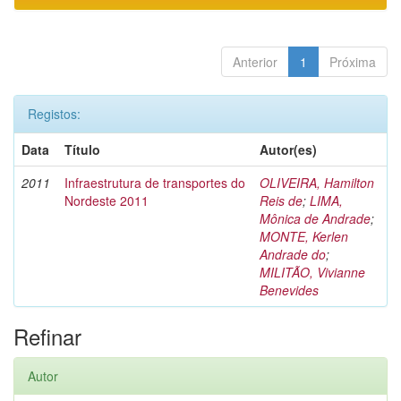
Anterior
1
Próxima
Registos:
Data
Título
Autor(es)
2011
Infraestrutura de transportes do
OLIVEIRA, Hamilton
Nordeste 2011
Reis de
;
LIMA,
Mônica de Andrade
;
MONTE, Kerlen
Andrade do
;
MILITÃO, Vivianne
Benevides
Refinar
Autor