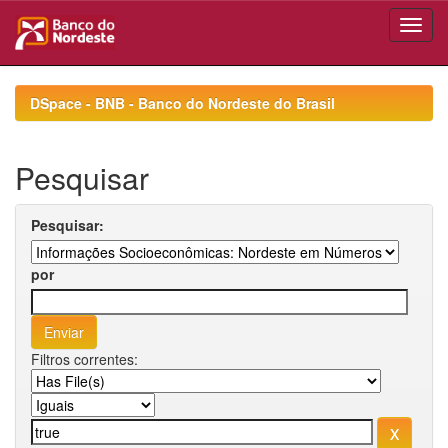
Skip
navigation
DSpace - BNB - Banco do Nordeste do Brasil
Pesquisar
Pesquisar:
por
Filtros correntes: