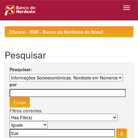
Skip
navigation
DSpace - BNB - Banco do Nordeste do Brasil
Pesquisar
Pesquisar:
por
Filtros correntes: