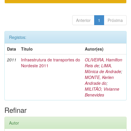
Anterior
1
Próxima
Registos:
Data
Título
Autor(es)
2011
Infraestrutura de transportes do
OLIVEIRA, Hamilton
Nordeste 2011
Reis de
;
LIMA,
Mônica de Andrade
;
MONTE, Kerlen
Andrade do
;
MILITÃO, Vivianne
Benevides
Refinar
Autor