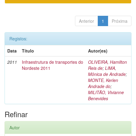
Anterior
1
Próxima
Registos:
Data
Título
Autor(es)
2011
Infraestrutura de transportes do
OLIVEIRA, Hamilton
Nordeste 2011
Reis de
;
LIMA,
Mônica de Andrade
;
MONTE, Kerlen
Andrade do
;
MILITÃO, Vivianne
Benevides
Refinar
Autor