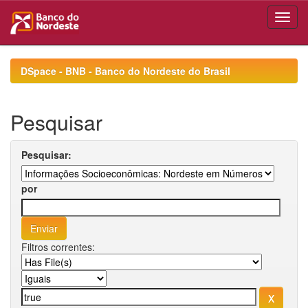
Skip
navigation
DSpace - BNB - Banco do Nordeste do Brasil
Pesquisar
Pesquisar:
por
Filtros correntes: