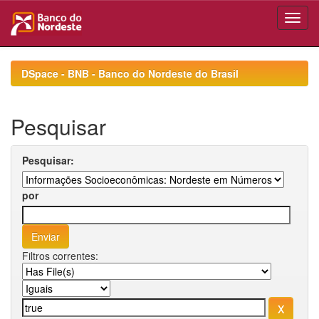
Skip
navigation
DSpace - BNB - Banco do Nordeste do Brasil
Pesquisar
Pesquisar:
por
Filtros correntes: