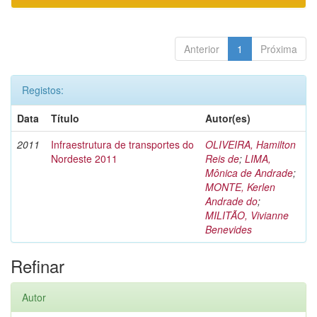
Anterior
1
Próxima
Registos:
Data
Título
Autor(es)
2011
Infraestrutura de transportes do
OLIVEIRA, Hamilton
Nordeste 2011
Reis de
;
LIMA,
Mônica de Andrade
;
MONTE, Kerlen
Andrade do
;
MILITÃO, Vivianne
Benevides
Refinar
Autor