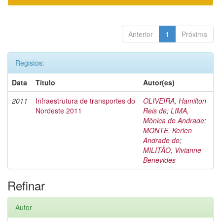
Anterior
1
Próxima
Registos:
Data
Título
Autor(es)
2011
Infraestrutura de transportes do
OLIVEIRA, Hamilton
Nordeste 2011
Reis de
;
LIMA,
Mônica de Andrade
;
MONTE, Kerlen
Andrade do
;
MILITÃO, Vivianne
Benevides
Refinar
Autor