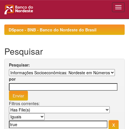
Skip
navigation
DSpace - BNB - Banco do Nordeste do Brasil
Pesquisar
Pesquisar:
por
Filtros correntes: