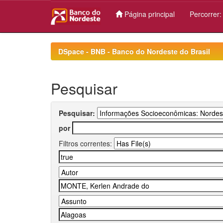
Página principal
Percorrer
Skip
navigation
DSpace - BNB - Banco do Nordeste do Brasil
Pesquisar
Pesquisar:
por
Filtros correntes: