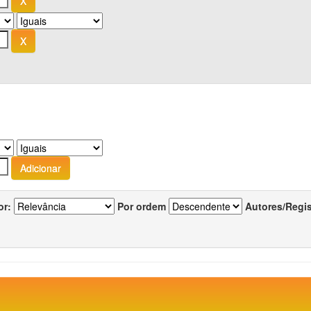
or:
Por ordem
Autores/Regi