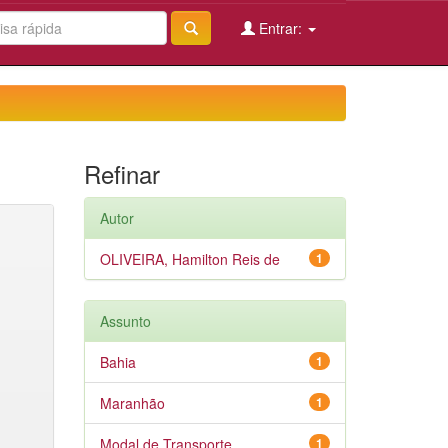
Entrar:
Refinar
Autor
OLIVEIRA, Hamilton Reis de
1
Assunto
Bahia
1
Maranhão
1
Modal de Transporte
1