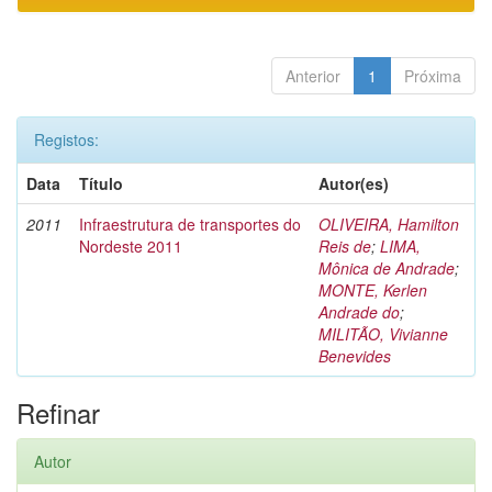
Anterior
1
Próxima
Registos:
Data
Título
Autor(es)
2011
Infraestrutura de transportes do
OLIVEIRA, Hamilton
Nordeste 2011
Reis de
;
LIMA,
Mônica de Andrade
;
MONTE, Kerlen
Andrade do
;
MILITÃO, Vivianne
Benevides
Refinar
Autor