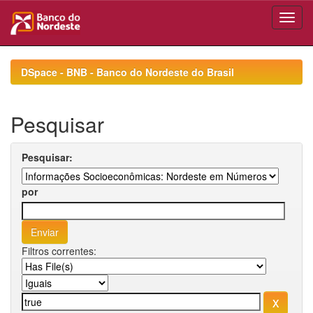
Skip
navigation
DSpace - BNB - Banco do Nordeste do Brasil
Pesquisar
Pesquisar:
por
Filtros correntes: