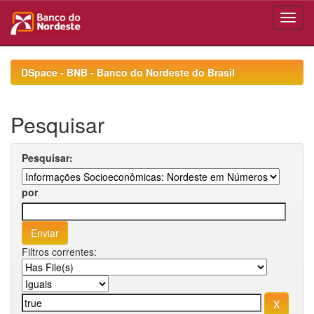
Skip
navigation
DSpace - BNB - Banco do Nordeste do Brasil
Pesquisar
Pesquisar:
por
Filtros correntes: