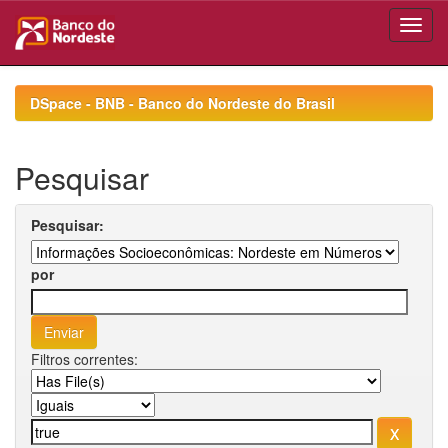
Skip
navigation
DSpace - BNB - Banco do Nordeste do Brasil
Pesquisar
Pesquisar:
por
Filtros correntes: