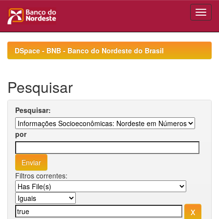
Skip
navigation
DSpace - BNB - Banco do Nordeste do Brasil
Pesquisar
Pesquisar:
por
Filtros correntes: