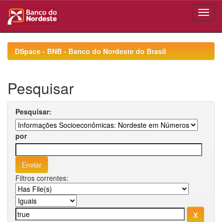
Skip
navigation
DSpace - BNB - Banco do Nordeste do Brasil
Pesquisar
Pesquisar:
por
Filtros correntes: