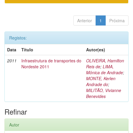
Anterior
1
Próxima
Registos:
Data
Título
Autor(es)
2011
Infraestrutura de transportes do
OLIVEIRA, Hamilton
Nordeste 2011
Reis de
;
LIMA,
Mônica de Andrade
;
MONTE, Kerlen
Andrade do
;
MILITÃO, Vivianne
Benevides
Refinar
Autor