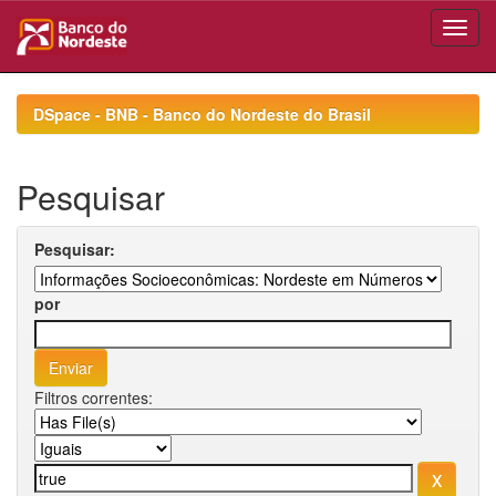
Skip
navigation
DSpace - BNB - Banco do Nordeste do Brasil
Pesquisar
Pesquisar:
por
Filtros correntes: