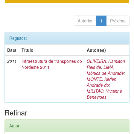
Anterior
1
Próxima
Registos:
Data
Título
Autor(es)
2011
Infraestrutura de transportes do
OLIVEIRA, Hamilton
Nordeste 2011
Reis de
;
LIMA,
Mônica de Andrade
;
MONTE, Kerlen
Andrade do
;
MILITÃO, Vivianne
Benevides
Refinar
Autor