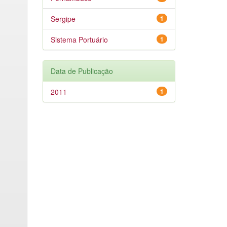
Sergipe
1
Sistema Portuário
1
Data de Publicação
2011
1