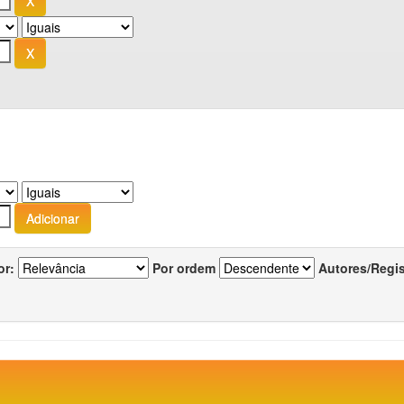
or:
Por ordem
Autores/Regi