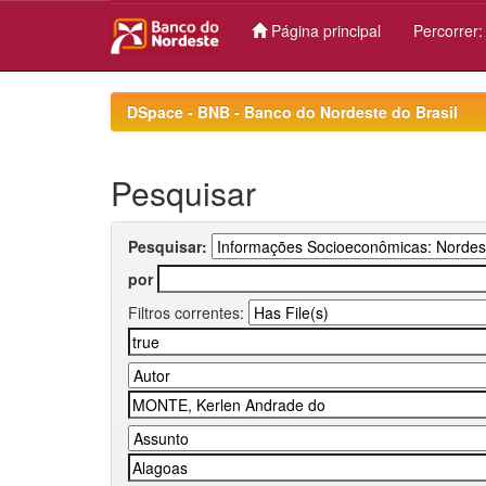
Página principal
Percorrer
Skip
navigation
DSpace - BNB - Banco do Nordeste do Brasil
Pesquisar
Pesquisar:
por
Filtros correntes: