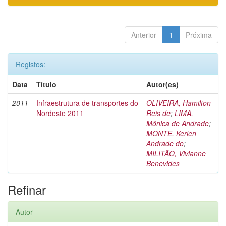
Anterior
1
Próxima
Registos:
Data
Título
Autor(es)
2011
Infraestrutura de transportes do
OLIVEIRA, Hamilton
Nordeste 2011
Reis de
;
LIMA,
Mônica de Andrade
;
MONTE, Kerlen
Andrade do
;
MILITÃO, Vivianne
Benevides
Refinar
Autor