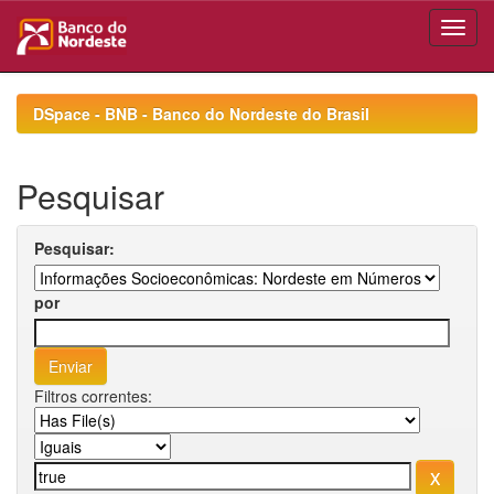
Skip
navigation
DSpace - BNB - Banco do Nordeste do Brasil
Pesquisar
Pesquisar:
por
Filtros correntes: