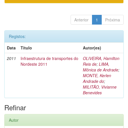
Anterior
1
Próxima
Registos:
Data
Título
Autor(es)
2011
Infraestrutura de transportes do
OLIVEIRA, Hamilton
Nordeste 2011
Reis de
;
LIMA,
Mônica de Andrade
;
MONTE, Kerlen
Andrade do
;
MILITÃO, Vivianne
Benevides
Refinar
Autor