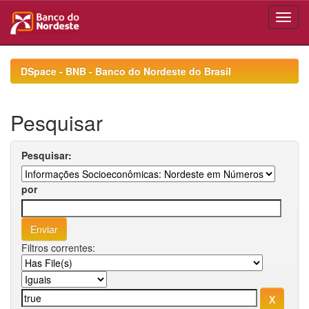
Skip
navigation
DSpace - BNB - Banco do Nordeste do Brasil
Pesquisar
Pesquisar:
por
Filtros correntes: