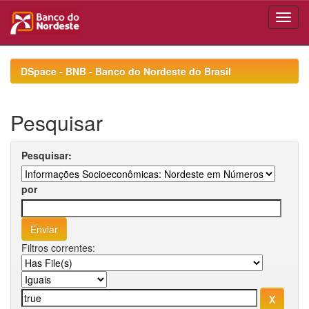
Skip
navigation
DSpace - BNB - Banco do Nordeste do Brasil
Pesquisar
Pesquisar:
por
Filtros correntes: