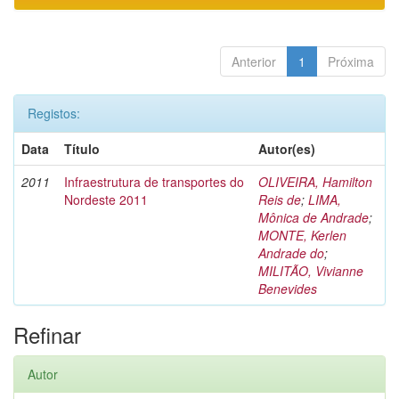
Anterior
1
Próxima
Registos:
Data
Título
Autor(es)
2011
Infraestrutura de transportes do
OLIVEIRA, Hamilton
Nordeste 2011
Reis de
;
LIMA,
Mônica de Andrade
;
MONTE, Kerlen
Andrade do
;
MILITÃO, Vivianne
Benevides
Refinar
Autor