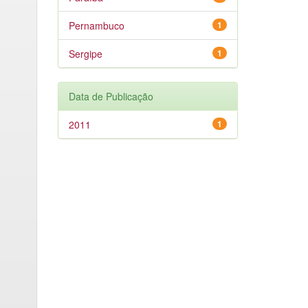
Pernambuco
1
Sergipe
1
Data de Publicação
2011
1