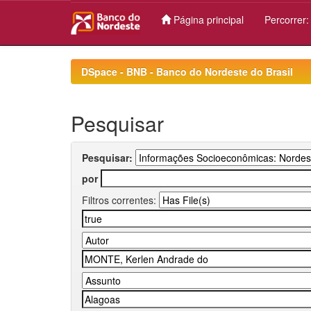
Página principal
Percorrer
Skip
navigation
DSpace - BNB - Banco do Nordeste do Brasil
Pesquisar
Pesquisar:
por
Filtros correntes: