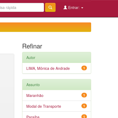
Entrar:
Refinar
Autor
LIMA, Mônica de Andrade
1
Assunto
Maranhão
1
Modal de Transporte
1
Paraíba
1