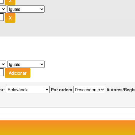
or:
Por ordem
Autores/Regi