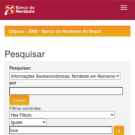
Skip
navigation
DSpace - BNB - Banco do Nordeste do Brasil
Pesquisar
Pesquisar:
por
Filtros correntes: