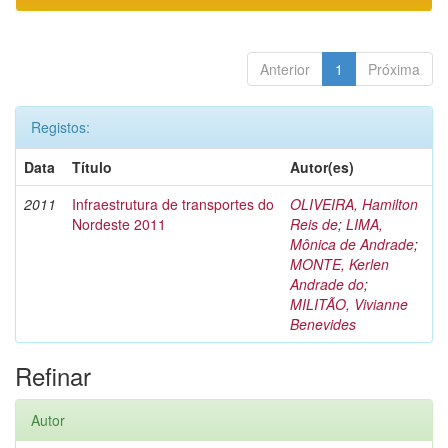
Anterior
1
Próxima
Registos:
Data
Título
Autor(es)
2011
Infraestrutura de transportes do
OLIVEIRA, Hamilton
Nordeste 2011
Reis de
;
LIMA,
Mônica de Andrade
;
MONTE, Kerlen
Andrade do
;
MILITÃO, Vivianne
Benevides
Refinar
Autor