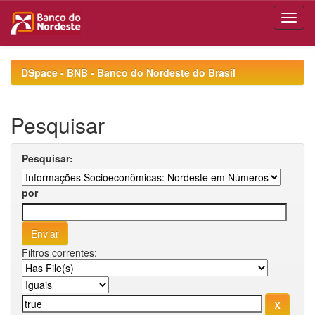
Skip
navigation
DSpace - BNB - Banco do Nordeste do Brasil
Pesquisar
Pesquisar:
por
Filtros correntes: