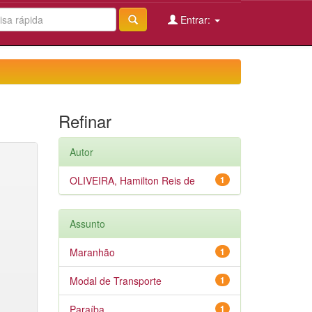
Entrar:
Refinar
Autor
OLIVEIRA, Hamilton Reis de
1
Assunto
Maranhão
1
Modal de Transporte
1
Paraíba
1