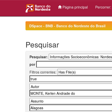
Página principal
Percorrer
Skip
navigation
DSpace - BNB - Banco do Nordeste do Brasil
Pesquisar
Pesquisar:
por
Filtros correntes: