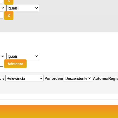
or:
Por ordem
Autores/Regi