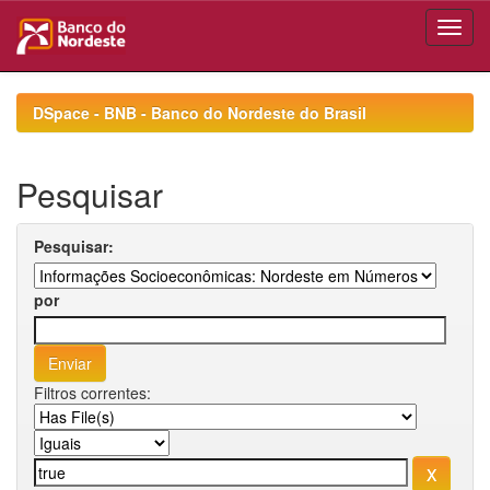
Skip
navigation
DSpace - BNB - Banco do Nordeste do Brasil
Pesquisar
Pesquisar:
por
Filtros correntes: