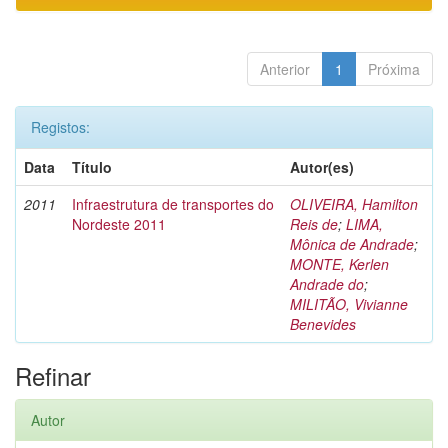
Anterior
1
Próxima
Registos:
Data
Título
Autor(es)
2011
Infraestrutura de transportes do
OLIVEIRA, Hamilton
Nordeste 2011
Reis de
;
LIMA,
Mônica de Andrade
;
MONTE, Kerlen
Andrade do
;
MILITÃO, Vivianne
Benevides
Refinar
Autor